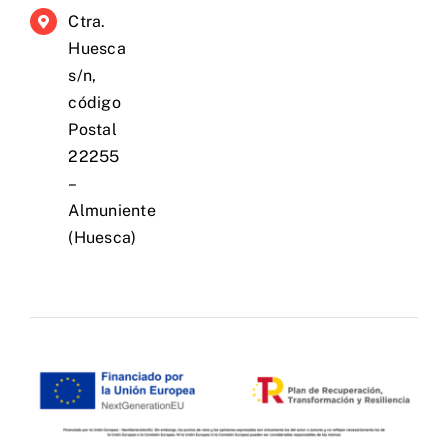
Ctra.
Huesca
s/n,
código
Postal
22255
–
Almuniente
(Huesca)