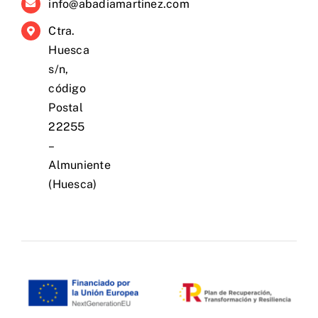
info@abadiamartinez.com
Ctra.
Huesca
s/n,
código
Postal
22255
–
Almuniente
(Huesca)